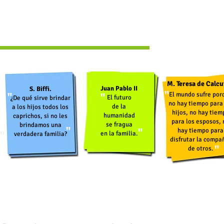
M. Teresa de Calcu
Juan Pablo II
S. Biffi.
"
"
"
El mundo sufre por
El futuro
¿De qué sirve brindar
no hay tiempo para 
de la
a los hijos todos los
hijos, no hay tiem
humanidad
caprichos, si no les
para los esposos, 
se fragua
brindamos una
"
"
hay tiempo para
"
en la familia.
verdadera familia?
disfrutar la compa
"
de otros.