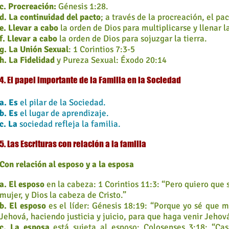
c. Procreación:
Génesis 1:28.
d. La continuidad del pacto
; a través de la procreación, el pa
e. Llevar a cabo
la orden de Dios para multiplicarse y llenar la
f. Llevar a cabo
la orden de Dios para sojuzgar la tierra.
g. La Unión Sexual
: 1 Corintios 7:3-5
h. La Fidelidad
y Pureza Sexual: Éxodo 20:14
4. El papel importante de la Familia en la Sociedad
a. Es
el pilar de la Sociedad.
b. Es
el lugar de aprendizaje.
c. La
sociedad refleja la familia.
5. Las Escrituras con relación a la familia
Con relación al esposo y a la esposa
a. El esposo
en la cabeza: 1 Corintios 11:3: “Pero quiero que s
mujer, y Dios la cabeza de Cristo.”
b. El esposo
es el líder: Génesis 18:19: “Porque yo sé que m
Jehová, haciendo justicia y juicio, para que haga venir Jeho
c. La esposa
está sujeta al esposo: Colosenses 3:18: “Cas