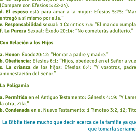
(Compare con Efesios 5:22-24).
d. El esposo
está para amar a la mujer: Efesios 5:25: “Mar
entregó a sí mismo por ella.”
e. Responsabilidad
sexual: 1 Corintios 7:3: “El marido cumpla
f. La Pureza
Sexual: Éxodo 20:14: “No cometerás adulterio.”
Con Relación a los Hijos
a. Honor:
Éxodo20:12: “Honrar a padre y madre.”
b. Obediencia:
Efesios 6:1: “Hijos, obedeced en el Señor a vue
c. La crianza
de los hijos: Efesios 6:4: “Y vosotros, padre
amonestación del Señor.”
La Poligamia
a. Permitida
en el Antiguo Testamento: Génesis 4:19: “Y Lame
la otra, Zila.”
b. Condenada
en el Nuevo Testamento: 1 Timoteo 3:2, 12; Tito
La Biblia tiene mucho que decir acerca de la familia ya 
que tomarla seriame