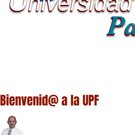
U
U
niversidad
niversidad
Pa
Pa
Bienvenid@ a la UPF