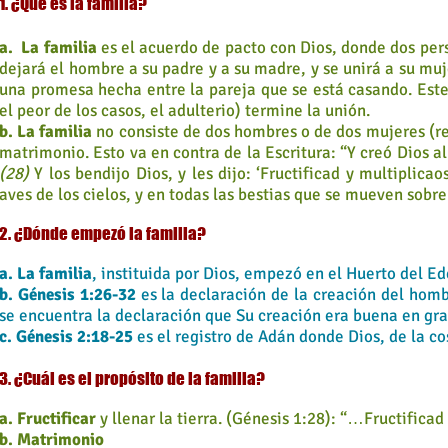
1. ¿Qué es la familia?
a. La familia
es el acuerdo de pacto con Dios, donde dos per
dejará el hombre a su padre y a su madre, y se unirá a su muj
una promesa hecha entre la pareja que se está casando. Este
el peor de los casos, el adulterio) termine la unión.
b. La familia
no consiste de dos hombres o de dos mujeres (r
matrimonio. Esto va en contra de la Escritura: “Y creó Dios 
(28)
Y los bendijo Dios, y les dijo: ‘Fructificad y multiplicao
aves de los cielos, y en todas las bestias que se mueven sobre 
2. ¿Dónde empezó la familia?
a. La familia
, instituida por Dios, empezó en el Huerto del Ed
b. Génesis 1:26-32
es la declaración de la creación del hombr
se encuentra la declaración que Su creación era buena en gr
c. Génesis 2:18-25
es el registro de Adán donde Dios, de la co
3. ¿Cuál es el propósito de la familia?
a. Fructificar
y llenar la tierra. (Génesis 1:28): “…Fructifica
b. Matrimonio