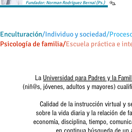
Fundador: Norman Rodríguez Bernal (Ps.)
Enculturación
/Individuo y sociedad
/Proces
Psicología de familia​/
Escuela práctica e int
La
Universidad para Padres y la Famil
(niñ@s, jóvenes, adultos y mayores) cualifi
Calidad de la instrucción virtual y
sobre la vida diaria y la relación de
economía, disciplina, tiempo, comunica
en continua búsqueda de un a