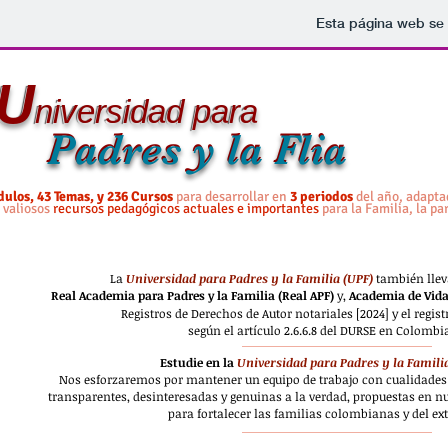
Esta página web se 
U
U
niversidad para
niversidad para
Padres y la Flia
Padres y la Flia
ulos, 43 Temas, y 236 Cursos
para desarrollar en
3 periodos
del año, adapta
n
valiosos
recursos pedagógicos actuales e importantes
para la Familia, la pa
La
Universidad para Padres y la Familia (UPF)
también llev
Real Academia para Padres y la Familia (Real APF)
y,
Academia de Vida
Registros de Derechos de Autor notariales [2024] y el regist
según el artículo 2.6.6.8 del DURSE en Colombi
Estudie en la
Universidad para Padres y la Familia
Nos esforzaremos por mantener un equipo de trabajo con cualidades 
transparentes, desinteresadas y genuinas a la verdad, propuestas en nu
para fortalecer las familias colombianas y del ext