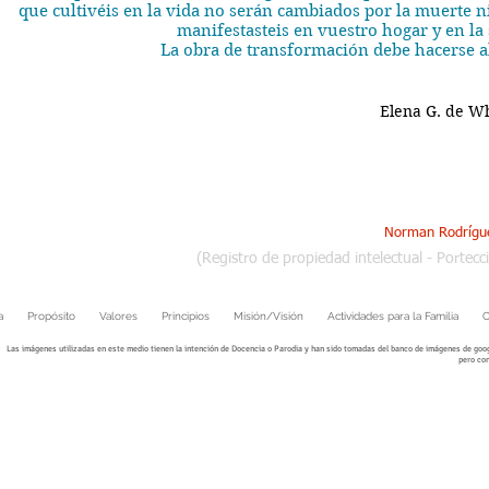
que cultivéis en la vida no serán cambiados por la muerte n
manifestasteis en vuestro hogar y en la 
La obra de transformación debe hacerse a
Elena G. de Wh
Universidad par
Norman Rodrígue
(Registro de propiedad intelectual - Portec
a
Propósito
Valores
Principios
Misión/Visión
Actividades para la Familia
C
Las imágenes utilizadas en este medio tienen la intención de Docencia o Parodia y han sido tomadas del banco de imágenes de goog
pero con