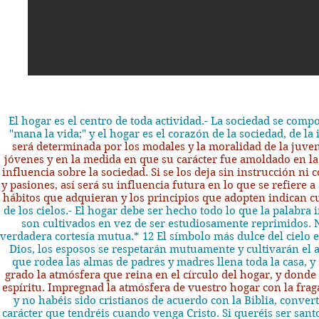
El hogar es el centro de toda actividad.- La sociedad se compo
"mana la vida;" y el hogar es el corazón de la sociedad, de la 
será determinada por los modales y la moralidad de la juve
jóvenes y en la medida en que su carácter fue amoldado en la
influencia sobre la sociedad. Si se los deja sin instrucción ni 
y pasiones, así será su influencia futura en lo que se refiere
hábitos que adquieran y los principios que adopten indican cu
de los cielos.- El hogar debe ser hecho todo lo que la palabra 
son cultivados en vez de ser estudiosamente reprimidos. Nu
verdadera cortesía mutua.* 12 El símbolo más dulce del cielo e
Dios, los esposos se respetarán mutuamente y cultivarán el 
que rodea las almas de padres y madres llena toda la casa, 
grado la atmósfera que reina en el círculo del hogar, y donde
espíritu. Impregnad la atmósfera de vuestro hogar con la fraga
y no habéis sido cristianos de acuerdo con la Biblia, convert
carácter que tendréis cuando venga Cristo. Si queréis ser santos