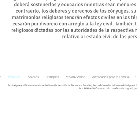
deberá sostenerlos y educarlos mientras sean menores 
contraerlo, los deberes y derechos de los cónyuges, su s
matrimonios religiosos tendrán efectos civiles en los té
cesarán por divorcio con arreglo a la ley civil. También
religiosos dictadas por las autoridades de la respectiva 
relativo al estado civil de las pe
a
Propósito
Valores
Principios
Misión/Visión
Actividades para la Familia
Las imágenes utilizadas en este medio tienen la intención de Docencia o Parodia y han sido tomadas del banco de imágenes d
Libre
,
Wikimedia Commons, etc., con
licencia copyleft, p