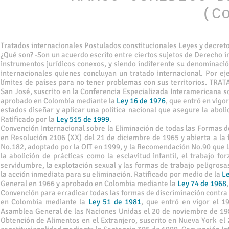
(C
Tratados internacionales Postulados constitucionales Leyes y decreto
¿Qué son? -Son un acuerdo escrito entre ciertos sujetos de Derecho i
instrumentos jurídicos conexos, y siendo indiferente su denominac
internacionales quienes concluyan un tratado internacional. Por 
límites de países para no tener problemas con sus territorios. 
San José, suscrito en la Conferencia Especializada Interamericana 
aprobado en Colombia mediante la
Ley 16 de 1976
, que entró en vigor
estados diseñar y aplicar una política nacional que asegure la abolic
Ratificado por la
Ley 515 de 1999
.
Convención Internacional sobre la Eliminación de todas las Formas 
en Resolución 2106 (XX) del 21 de diciembre de 1965 y abierta a la 
No.182, adoptado por la OIT en 1999, y la Recomendación No.90 que la
la abolición de prácticas como la esclavitud infantil, el trabajo fo
servidumbre, la explotación sexual y las formas de trabajo peligrosas
la acción inmediata para su eliminación. Ratificado por medio de la
Le
General en 1966 y aprobado en Colombia mediante la
Ley 74 de 1968
Convención para erradicar todas las formas de discriminación contra
en Colombia mediante la
Ley 51 de 1981
, que entró en vigor el 
Asamblea General de las Naciones Unidas el 20 de noviembre de 19
Obtención de Alimentos en el Extranjero, suscrito en Nueva York el