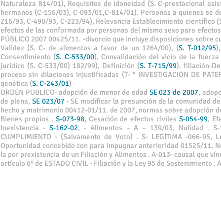
Naturaleza 814/01), Requisitos de idoneidad (S. C-prestacional asist
hermanos (C-156/03), C-093/01,C-814/01). Personas a quienes se d
216/93, C-490/93, C-223/94), Relevancia Establecimiento científico 
efectos de las conformada por personas del mismo sexo para efectos d
PÚBLICO 2007 00425/11. -divorcio que incluye disposiciones sobre cus
Validez (S. C- de alimentos a favor de un 1264/00), (
S. T-012/95
)
Consentimiento (
S. C-533/00
), Convalidación del vicio de la fuerza 
jurídico (S. C-533/00) 182/99), Definición (
S. T-715/99
). filiación-
proceso sin dilaciones injustificadas (T- ° INVESTIGACION DE PAT
genética (
S. C-243/01
)
ORDEN PUBLICO- adopción de menor de edad
SE 023 de 2007
, adop
de plena,
SE 023/07
- SE modificar la presunción de la comunidad d
hecho y matrimonio 00412-01/11. de 2007, normas sobre adopción 
Bienes propios .
S-073-98
, Cesación de efectos civiles
S-054-99
, E
Inexistencia -
S-162-02
, - Alimentos – A – 139/03, Nulidad . S
CUMPLIMIENTO - (Salvamento de Voto) . S- LEGÍTIMA -066-95, Leg
Oportunidad concebido con para impugnar anterioridad 01525/11, 
la por prexistencia de un Filiación y Alimentos . A-013- causal que
artículo 6º de ESTADO CIVIL - Filiación y la Ley 95 de Sostenimiento .