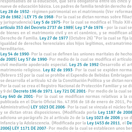
responsables de la educación, que será obligatoria entre los cinco
nueve de educación básica. Los padres de familia tendrán derecho de 
Ley 28 de 1932
- régimen patrimonial en el matrimonio (Ver reformas
29 de 1982
.)
LEY 75 de 1968
- Por la cual se dictan normas sobre filia
y jurisprudencia)
Ley 5 de 1975
- Por la cual se modifica el Título XI
artículo 353 del Decreto 2737 de 1989
)
Ley 1ª de 1976
- por la cual s
de bienes en el matrimonio civil y en el canónico, y se modifican a
Derecho de Familia.
Ley 27 de 1977
(Octubre 26) "Por la cual se fija 
igualdad de derechos herenciales alos hijos legítimos, extramatrimo
hereditarios.
Ley 54 de 1990
- Por la cual se definen las uniones maritales de he
de 2005
)
Ley 57 de 1990
- Por medio de la cual se modifica el artícul
civil mediante apoderado especial.
Ley 25 de 1992
-Desarrollo el ar
matrimonio religioso.
Ley 82 de 1993
- Por la cual se expiden norm
(febrero 15) por la cual se prohíbe el Expendio de Bebidas Embriagan
se desarrolla el artículo 42 de la Constitución Política y se dictan no
Por la cual se crea el Registro Nacional de Protección Familiar y se d
y 9 del
Decreto 196 de 1971
.
Ley 721 DE 2001
- Por medio de la cual s
Ley 640 de 2001
- Por la cual se modifican normas relativas a la c
publicada en el Diario Oficial No. 47.956 de 18 de enero de 2011, Po
Administrativo)
LEY 1023 DE 2006
- Por la cual se vincula el núcleo 
y se dictan otras disposiciones. (Modificada porla
Ley 1187 de 200
adiciona un parágrafo 2o al artículo 2o de la
Ley 1023 de 2006
y se 
Infancia y la Adolescencia. (Modificada por la
Ley 1453 de 2011
, el
De
2006) LEY 1171 DE 2007
- Por medio de la cual se establecen unos be