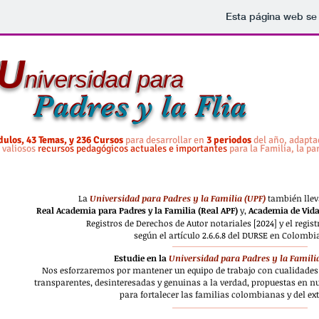
Esta página web se 
U
U
niversidad para
niversidad para
Padres y la Flia
Padres y la Flia
ulos, 43 Temas, y 236 Cursos
para desarrollar en
3 periodos
del año, adapta
n
valiosos
recursos pedagógicos actuales e importantes
para la Familia, la pa
La
Universidad para Padres y la Familia (UPF)
también llev
Real Academia para Padres y la Familia (Real APF)
y,
Academia de Vida
Registros de Derechos de Autor notariales [2024] y el regist
según el artículo 2.6.6.8 del DURSE en Colombi
Estudie en la
Universidad para Padres y la Familia
Nos esforzaremos por mantener un equipo de trabajo con cualidades 
transparentes, desinteresadas y genuinas a la verdad, propuestas en nu
para fortalecer las familias colombianas y del ext