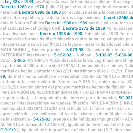
la
Ley 82 de 1993
,Ley Mujer Cabeza de Familia y se dictan otras dispo
Decreto 1260 de 1970
(julio 27) por el cual se expide el estatuto 
herencia-
Decreto 0999 de 1988
por el cual se señala la competencia p
ante notario público, y se dictan otras disposiciones.
Decreto 2668 d
ante el Notario Público
Decreto 1900 de 1989
por el cual se autoriza 
del artículo154 del Código Civil.
Decreto 2272 de 1989
Por el cual se
otras disposiciones.
Decreto 1398 de 1990
. 3 de julio de 1990 Por el
de todas las formas de discriminación contra la mujer, adoptada po
Interamericana sobre conflictos de leyes en materia de adopción de
MATRIMONIO _ Bienes propios .
S-073-98
, Cesación de efectos ci
PATERNIDAD Inexistencia -
S-162-02
, - Nulidad .
S-102-95. S-050-98
Voto) .
S-066
- PATRIMONIALES- desvirtuar la 95, Legitimación del hij
la paternidad 000 anterioridad 01525/11, comunidad de bienes Nulid
marital de hecho y anterior 00412/11. matrimonio 00412- 01/11. Div
99,
de matrimonio católico en exequátur 01066- ALIMENTOS- 00/10 
pretenden la declaración de Sentencia S-075-01, unión marital S
01261/11 8 unión dentro del proceso marital de hecho) de fijación . A
IMPUGNACIÓN DE RECONOCIMIENTO DE HIJO EXTRAMATRIMONIAL- caduc
de paternidad, -el surgimiento del interés para demandar,
SC 027
conocer interpretaciónsu verdadera filiación IMPUGNACIÓN E IN
nacionalidad 00219/1 113/03 del artículo 14 1. falso parto SC- de 
apreciación de la relación causal y de la existencia de múltiples rel
de la existencia -
S-075-02
, prueba de de múltiples Impugnación - A
ALIMENTOS- Concepto (C-156/03), Igualdad de derechos entre hijos
C-919/01
), Igualdad de Integración de núcleo familiar (S. T- derech