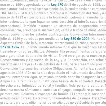
constitucionalidad mediante la Sentencia 305 de 1999. Convención In
marzo de 1994 y aprobada por la
Ley 470
del 5 de agosto de 1998, qu
como autoridad central para su ejecución, la cual todavía no comienz
TRATADOS VIGENTES. Convenio relativo a la Protección del Niño y a l
marzo de 1993 e incorporado a la legislación colombiana mediante 
internacionales tengan lugar en consideración al interés superior
Internacional. También instaurar un sistema de cooperación ent
consecuencia, prevenga la sustracción, venta o tráfico de niños. Ad
con el convenio en los estados contratantes. Convención Interameri
julio de 1989 y aprobada por medio de la
Ley 880 de 2004
. No ha si
Aspectos Civiles de la Sustracción Internacional de Niños, suscrito 
173 de 1994
. Es un instrumento internacional que firmaron los estad
traslado o no regreso ilícitos. Además, fija procedimientos para gara
para garantizar el derecho de visita. Entró en vigor para nuestro p
Reconocimiento y Ejecución de la Ley y la Cooperación, con relació
suscrito en La Haya el 19 de octubre de 1996. Será presentado próxim
Convención Interamericana sobre Obligaciones Alimentarias, suscrita
agosto de 1998. Aún no ha sido depositado el instrumento de adhesión
para su entrada en vigor; asimismo, todavía no se ha designado la aut
Ampara a la familia como institución básica de la sociedad. Derecho
derecho a su intimidad personal y familiar. Toda persona es libre
declarar contra sí mismo o contra su cónyuge, compañero permanent
primero civil. Relativo al concepto de familia. El Estado y la sociedad
estado de embarazo. Derechos fundamentales de los niños. Derechos 
gratuita para todo niño menor de un año que no estécubierto por algún